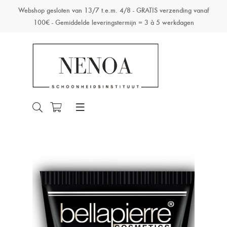
Webshop gesloten van 13/7 t.e.m. 4/8 - GRATIS verzending vanaf
100€ - Gemiddelde leveringstermijn = 3 à 5 werkdagen