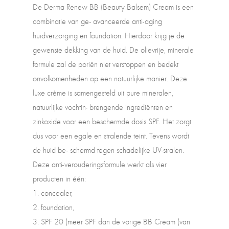
De Derma Renew BB (Beauty Balsem) Cream is een
combinatie van ge- avanceerde anti-aging
huidverzorging en foundation. Hierdoor krijg je de
gewenste dekking van de huid. De olievrije, minerale
formule zal de poriën niet verstoppen en bedekt
onvolkomenheden op een natuurlijke manier. Deze
luxe crème is samengesteld uit pure mineralen,
natuurlijke vochtin- brengende ingrediënten en
zinkoxide voor een beschermde dosis SPF. Het zorgt
dus voor een egale en stralende teint. Tevens wordt
de huid be- schermd tegen schadelijke UV-stralen.
Deze anti-verouderingsformule werkt als vier
producten in één:
1. concealer,
2. foundation,
3. SPF 20 (meer SPF dan de vorige BB Cream (van