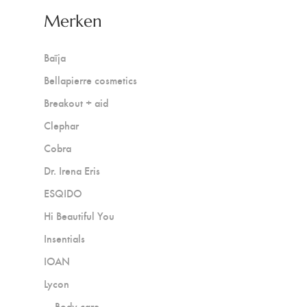
Merken
Baïja
Bellapierre cosmetics
Breakout + aid
Clephar
Cobra
Dr. Irena Eris
ESQIDO
Hi Beautiful You
Insentials
IOAN
Lycon
Body care