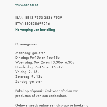
www.nenoa.be
IBAN: BE13 7350 2836 7939
BTW: BE0838699216
Herroeping van bestelling
Openingsuren
Maandag: gesloten
Dinsdag: 9u-15u en 16u-18u
Woensdag: 9u-12u en 13.30u-16.30u
Donderdag: 9u-15u en 16u-19u
Vrijdag: 9u-15u
Zaterdag: 9u-13u
Zondag: gesloten
Enkel op afspraak! Ook voor afhalen van
producten of van een cadeaubon.
Gelieve steeds online een afspraak te boeken of