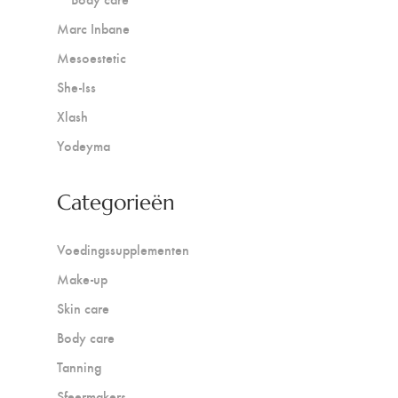
Marc Inbane
Mesoestetic
She-Iss
Xlash
Yodeyma
Categorieën
Voedingssupplementen
Make-up
Skin care
Body care
Tanning
Sfeermakers