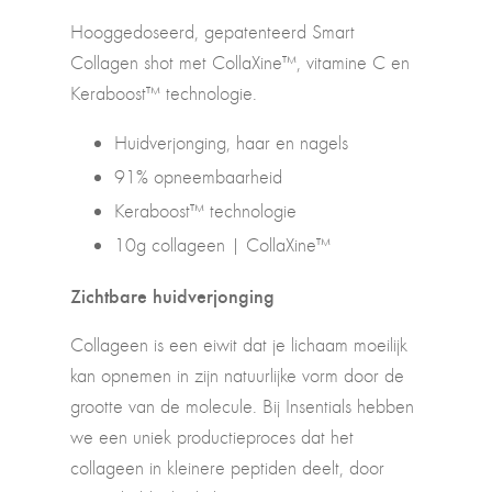
Hooggedoseerd, gepatenteerd Smart
Collagen shot met CollaXine™, vitamine C en
Keraboost™ technologie.
Huidverjonging, haar en nagels
91% opneembaarheid
Keraboost™ technologie
10g collageen | CollaXine™
Zichtbare huidverjonging
Collageen is een eiwit dat je lichaam moeilijk
kan opnemen in zijn natuurlijke vorm door de
grootte van de molecule. Bij Insentials hebben
we een uniek productieproces dat het
collageen in kleinere peptiden deelt, door