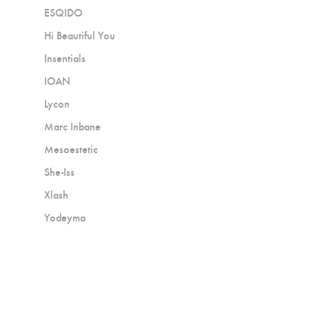
ESQIDO
Hi Beautiful You
Insentials
IOAN
Lycon
Marc Inbane
Mesoestetic
She-Iss
Xlash
Yodeyma