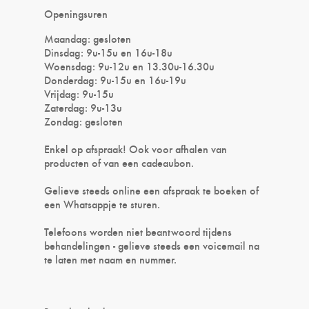
Openingsuren
Maandag: gesloten
Dinsdag: 9u-15u en 16u-18u
Woensdag: 9u-12u en 13.30u-16.30u
Donderdag: 9u-15u en 16u-19u
Vrijdag: 9u-15u
Zaterdag: 9u-13u
Zondag: gesloten
Enkel op afspraak! Ook voor afhalen van
producten of van een cadeaubon.
Gelieve steeds online een afspraak te boeken of
een Whatsappje te sturen.
Telefoons worden niet beantwoord tijdens
behandelingen - gelieve steeds een voicemail na
te laten met naam en nummer.